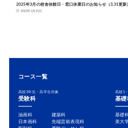
2025年3月の校舎休館日・窓口休業日のお知らせ（3.31更新
2025年3月31日
コース一覧
高校3年生・高卒生対象
高校1
受験科
基礎
油画科
建築科
基礎
日本画科
先端芸術表現科
美大