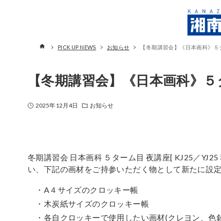
PICK UP NEWS
お知らせ
【冬期講習会】《日本画科》５
【冬期講習会】《日本画科》５
2025年12月4日
お知らせ
冬期講習会 日本画科 ５ターム目 夜講座[ KJ25／YJ
い、下記の画材をご持参いただく物として新たに設
・A４サイズのクロッキー帳
・木炭紙サイズのクロッキー帳
・各自クロッキーで使用したい画材(クレヨン、色鉛