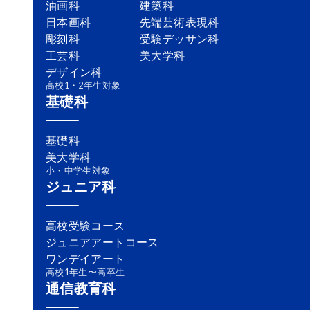
油画科
建築科
日本画科
先端芸術表現科
彫刻科
受験デッサン科
工芸科
美大学科
デザイン科
高校1・2年生対象
基礎科
基礎科
美大学科
小・中学生対象
ジュニア科
高校受験コース
ジュニアアートコース
ワンデイアート
高校1年生〜高卒生
通信教育科