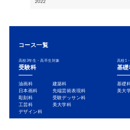
2022
コース一覧
高校3年生・高卒生対象
高校1
受験科
基礎
油画科
建築科
基礎
日本画科
先端芸術表現科
美大
彫刻科
受験デッサン科
工芸科
美大学科
デザイン科
会社概要
採用情報
モデル募集
プ