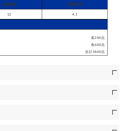
合格者数
実質倍率
12
4.1
各200点
各600点
合計1800点