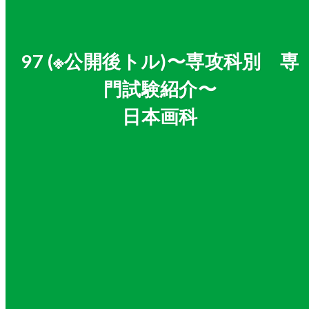
97 (※公開後トル)〜専攻科別 専
門試験紹介〜
日本画科