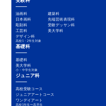
油画科
建築科
日本画科
先端芸術表現科
彫刻科
受験デッサン科
工芸科
美大学科
デザイン科
高校1・2年生対象
基礎科
基礎科
美大学科
小・中学生対象
ジュニア科
高校受験コース
ジュニアアートコース
ワンデイアート
高校1年生〜高卒生