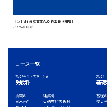
【1/5(金) 横浜青葉台校 通常通り開講】
2024年1月4日
コース一覧
高校3年生・高卒生対象
高校1
受験科
基礎
油画科
建築科
基礎
日本画科
先端芸術表現科
美大