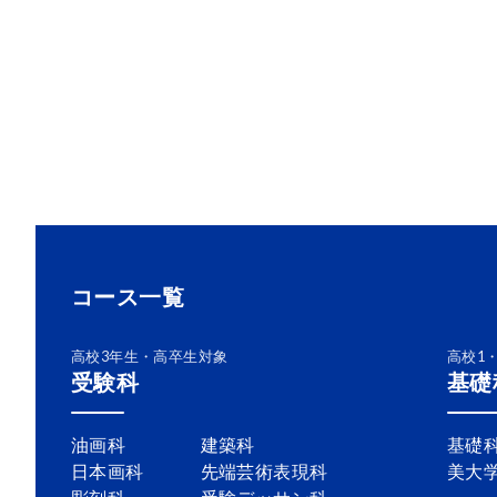
コース一覧
高校3年生・高卒生対象
高校1
受験科
基礎
油画科
建築科
基礎
日本画科
先端芸術表現科
美大