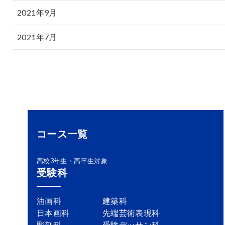
2021年9月
2021年7月
コース一覧
高校3年生・高卒生対象
受験科
油画科
建築科
日本画科
先端芸術表現科
彫刻科
受験デッサン科